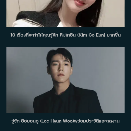
10 เรื่องที่จะทำให้คุณรู้จัก คิมโกอึน (Kim Go Eun) มากขึ้น
รู้จัก อีฮยอนอู (Lee Hyun Woo)พร้อมประวัติและผลงาน