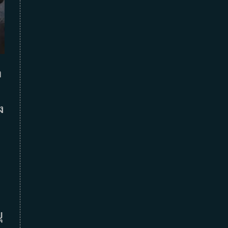
า
ง
ุ