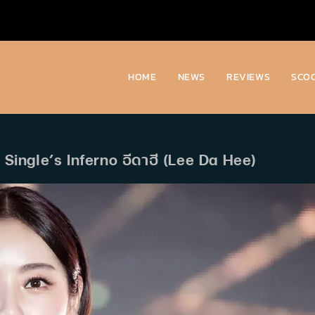
HOME
NEWS
REVIEWS
SCO
าร Single’s Inferno อีดาฮี (Lee Da Hee)