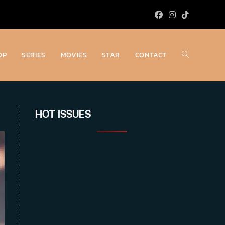
OP
SERIES
MOVIES
STAR
CONTACT
Toggle
website
HOT ISSUES
search