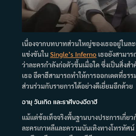
เนื่องจากบทบาทส่วนใหญ่ของเธออยู่ในละคร อ
แข่งขันใน
Single’s Inferno
เธอยังสามารถ
ว่าละครกำลังก่อตัวขึ้นเมื่อใด ซึ่งเป็นส
เธอ อีดาฮีสามารถทำให้การออกเดตที่ธรรมด
ส่วนร่วมกับรายการได้อย่างดีเยี่ยมอีกด้วย
อายุ วันเกิด และราศีของอีดาฮี
แม้แต่ข้อเท็จจริงพื้นฐานบางประการเกี่ยวกั
ละครเกาหลีและความบันเทิงทางโทรทัศน์ อีด