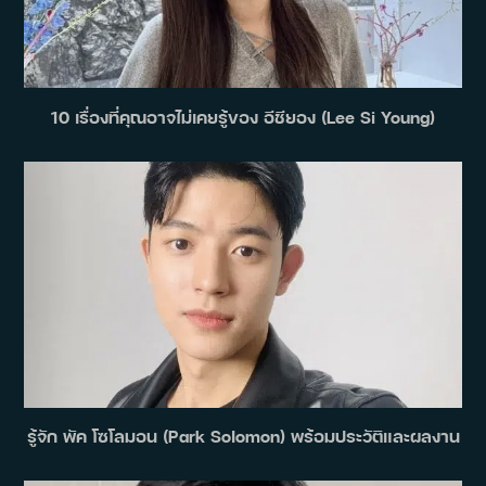
10 เรื่องที่คุณอาจไม่เคยรู้ของ อีชียอง (Lee Si Young)
รู้จัก พัค โซโลมอน (Park Solomon) พร้อมประวัติและผลงาน