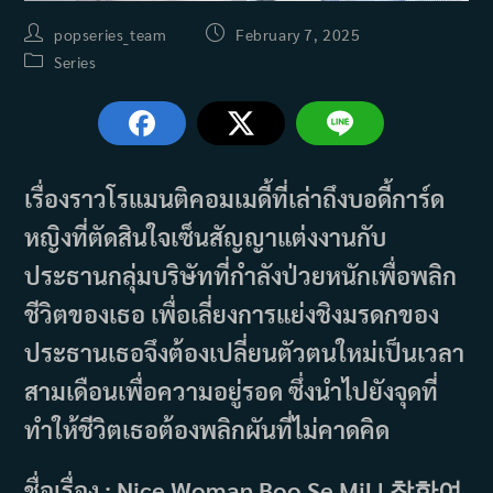
Post
Post
popseries_team
February 7, 2025
author:
published:
Post
Series
category:
เรื่องราวโรแมนติคอมเมดี้ที่เล่าถึงบอดี้การ์ด
หญิงที่ตัดสินใจเซ็นสัญญาแต่งงานกับ
ประธานกลุ่มบริษัทที่กำลังป่วยหนักเพื่อพลิก
ชีวิตของเธอ เพื่อเลี่ยงการแย่งชิงมรดกของ
ประธานเธอจึงต้องเปลี่ยนตัวตนใหม่เป็นเวลา
สามเดือนเพื่อความอยู่รอด ซึ่งนำไปยังจุดที่
ทำให้ชีวิตเธอต้องพลิกผันที่ไม่คาดคิด
ชื่อเรื่อง : Nice Woman Boo Se Mi! | 착한여