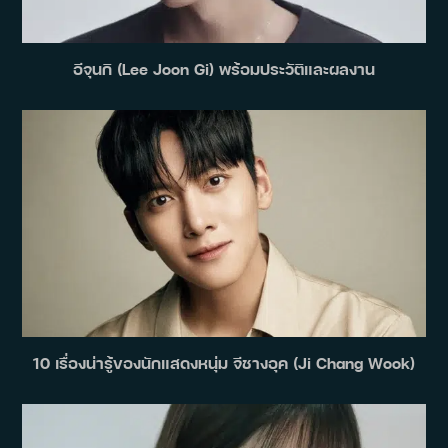
อีจุนกิ (Lee Joon Gi) พร้อมประวัติและผลงาน
10 เรื่องน่ารู้ของนักแสดงหนุ่ม จีชางอุค (Ji Chang Wook)