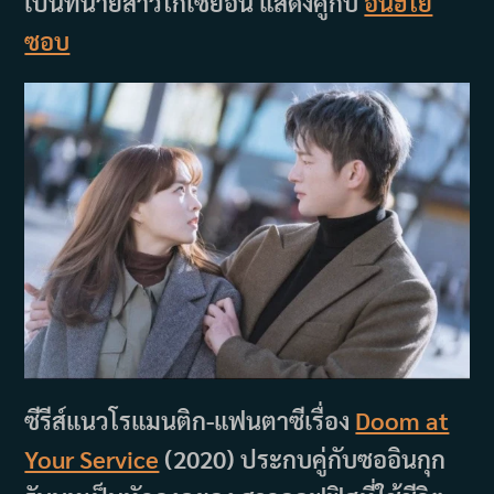
เป็นทนายสาวโกเซยอน แสดงคู่กับ
อันฮโย
ซอบ
ซีรีส์แนวโรแมนติก-แฟนตาซีเรื่อง
Doom at
Your Service
(2020) ประกบคู่กับซออินกุก