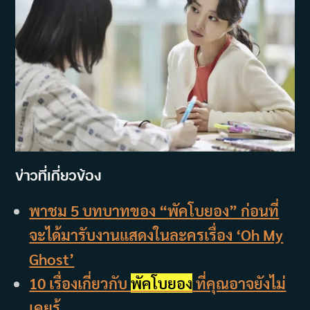
ข่าวที่เกี่ยวข้อง
พาชม 5 บทบาทของ “พัคโบยอง” ก่อนที่
จะได้มารับงานแสดงในละครเรื่อง ‘Oh My
Ghost’
10 เรื่องเกี่ยวกับ
พัคโบยอง
ที่คุณอาจยังไม่
เคยรู้