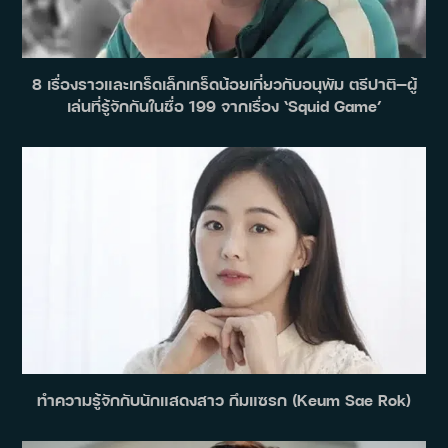
8 เรื่องราวและเกร็ดเล็กเกร็ดน้อยเกี่ยวกับอนุพัม ตรีปาติ—ผู้
เล่นที่รู้จักกันในชื่อ 199 จากเรื่อง ‘Squid Game’
ทำความรู้จักกับนักแสดงสาว กึมแซรก (Keum Sae Rok)