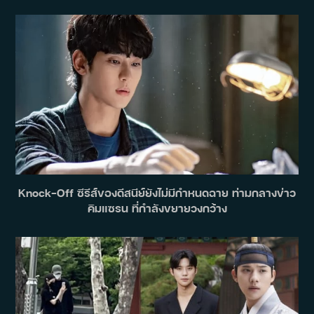
Knock-Off ซีรีส์ของดีสนีย์ยังไม่มีกำหนดฉาย ท่ามกลางข่าว
คิมแซรน ที่กำลังขยายวงกว้าง