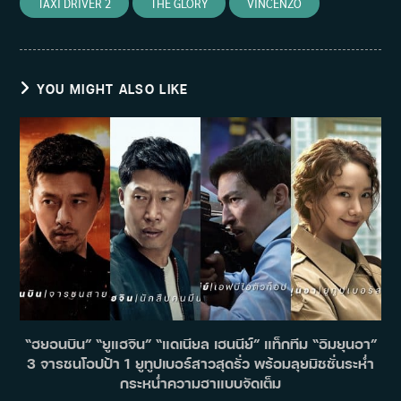
TAXI DRIVER 2
‎THE GLORY
VINCENZO
YOU MIGHT ALSO LIKE
“ฮยอนบิน” “ยูแฮจิน” “แดเนียล เฮนนีย์” แท็กทีม “อิมยุนอา”
3 จารชนโอปป้า 1 ยูทูปเบอร์สาวสุดรั่ว พร้อมลุยมิชชั่นระห่ำ
กระหน่ำความฮาแบบจัดเต็ม