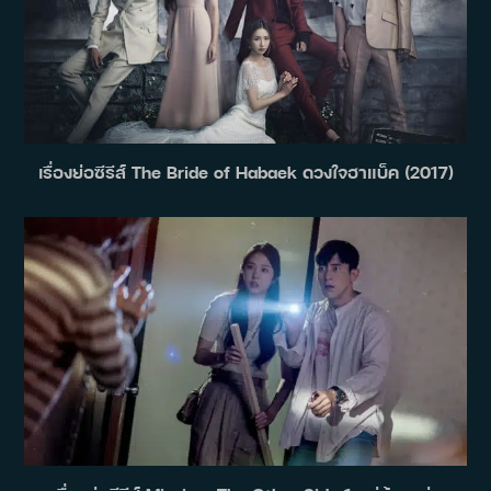
เรื่องย่อซีรีส์ The Bride of Habaek ดวงใจฮาแบ็ค (2017)