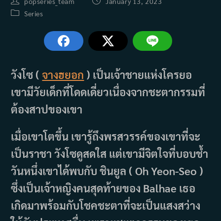
Post
Post
popseries_team
January 13, 2023
author:
published:
Post
Series
category:
วังโซ (
จางฮยอก
) เป็นเจ้าชายแห่งโครยอ
เขามีวัยเด็กที่โดดเดี่ยวเนื่องจากชะตากรรมที่
ต้องสาปของเขา
เมื่อเขาโตขึ้น เขารู้ถึงพรสวรรค์ของเขาที่จะ
เป็นราชา วังโซดูสดใส แต่เขามีจิตใจที่บอบช้ำ
วันหนึ่งเขาได้พบกับ ชินยูล ( Oh Yeon-Seo )
ซึ่งเป็นเจ้าหญิงคนสุดท้ายของ Balhae เธอ
เกิดมาพร้อมกับโชคชะตาที่จะเป็นแสงสว่าง