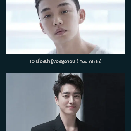
10 เรื่องน่ารู้ของยูอาอิน ( Yoo Ah In)