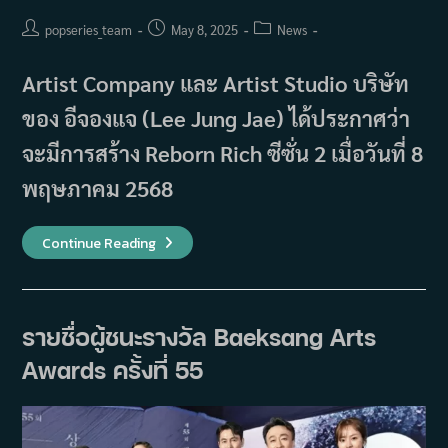
Post
Post
Post
popseries_team
May 8, 2025
News
author:
published:
category:
Artist Company และ Artist Studio บริษัท
ของ อีจองแจ (Lee Jung Jae) ได้ประกาศว่า
จะมีการสร้าง Reborn Rich ซีซั่น 2 เมื่อวันที่ 8
พฤษภาคม 2568
บริษัท
Continue Reading
ของ
อี
จอง
แจ
(Lee
Jung
รายชื่อผู้ชนะรางวัล Baeksang Arts
Jae)
จะ
Awards ครั้งที่ 55
รับ
หน้าที่
ผลิต
ซี
รีส์
Reborn