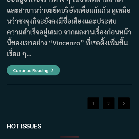
และสาบานว่าจะยึดบริษัทเพื่อแก้แค้น ดูเหมือ
นว่าซงจุงกิจะยังคงมีชื่อเสียงและประสบ
ความสำเร็จอยู่เสมอ จากผลงานเรื่องก่อนหน้า
นี้ของเขาอย่าง “Vincenzo” ที่เรตติ้งเพิ่มขึ้น
เรื่อย ๆ…
5
Continue Reading
เหตุผล
ที่
ควร
ดู
Reborn
Rich
กลับ
1
2
Go to th
ชาติ
ฆาต
แค้น
HOT ISSUES