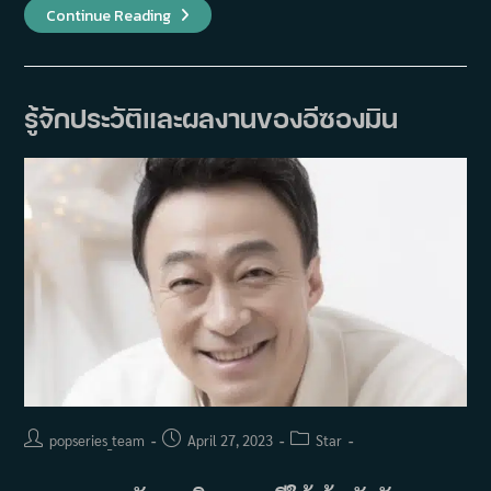
เรื่อง
Continue Reading
ย่อ
ภาพยนตร์
Handsome
Guys
(2024)
รู้จักประวัติและผลงานของอีซองมิน
Post
Post
Post
popseries_team
April 27, 2023
Star
author:
published:
category: