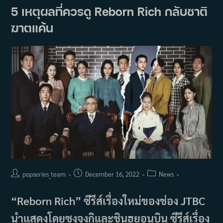
อี
5 เหตุผลที่ควรดู Reborn Rich กลับชาติ
ซอ
งมิน
ฆาตแค้น
Post
Post
Post
popseries_team
December 16, 2022
News
author:
published:
category:
“Reborn Rich” ซีรีส์เรื่องใหม่ของช่อง JTBC
นำแสดงโดยซงจุงกิและชินฮยอนบิน ซีรีส์เรื่อง