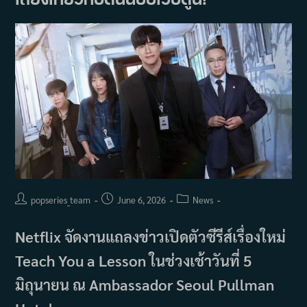
ไม่ใช่
แค่
สะใจ
แต่
ยัง
ทิ้ง
ข้อคิด
และ
ความ
ประทับ
ใจ
ลึก
ซึ้ง
Post
Post
Post
popseries_team
June 6, 2026
News
author:
published:
category:
Netflix จัดงานแถลงข่าวเปิดตัวซีรีส์เรื่องใหม่
Teach You a Lesson ในช่วงเช้าวันที่ 5
มิถุนายน ณ Ambassador Seoul Pullman