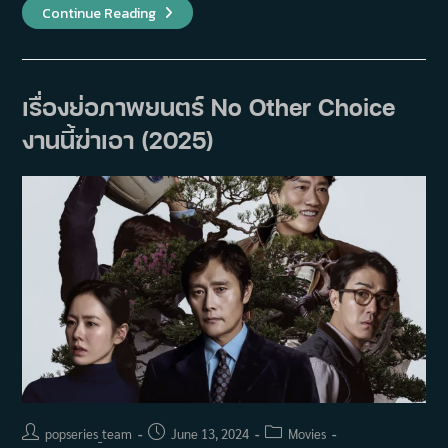
เรื่อง
Continue Reading
ย่อ
ซี
รีส์
God’s
Beads
(2025)
เรื่องย่อภาพยนตร์ No Other Choice
งานนี้ฆ่าเอา (2025)
Post
Post
Post
popseries_team
June 13, 2024
Movies