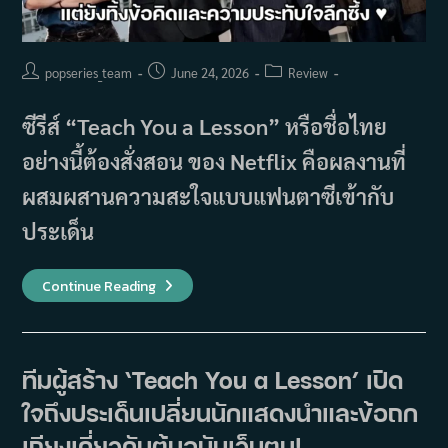
Post
Post
Post
popseries_team
June 24, 2026
Review
author:
published:
category:
ซีรีส์ “Teach You a Lesson” หรือชื่อไทย
อย่างนี้ต้องสั่งสอน ของ Netflix คือผลงานที่
ผสมผสานความสะใจแบบแฟนตาซีเข้ากับ
ประเด็น
รีวิว
Continue Reading
Teach
You
A
Lesson
ซี
รีส์
ทีมผู้สร้าง ‘Teach You a Lesson’ เปิด
ที่
ผู้
ใจถึงประเด็นเปลี่ยนนักแสดงนำและข้อถก
ชม
รอ
คอย…
เถียงเกี่ยวกับต้นฉบับเว็บตูน!