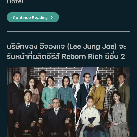
Hotel
ทีม
Continue Reading
ผู้
สร้าง
‘Teach
You
A
Lesson’
บริษัทของ อีจองแจ (Lee Jung Jae) จะ
เปิด
ใจถึง
รับหน้าที่ผลิตซีรีส์ Reborn Rich ซีซั่น 2
ประเด็น
เปลี่ยน
นัก
แสดง
นำ
และ
ข้อ
ถก
เถียง
เกี่ยว
กับ
ต้นฉบับ
เว็บ
ตูน!