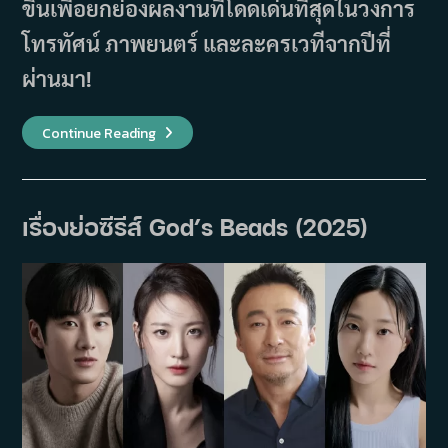
ขึ้นเพื่อยกย่องผลงานที่โดดเด่นที่สุดในวงการ
โทรทัศน์ ภาพยนตร์ และละครเวทีจากปีที่
ผ่านมา!
ราย
Continue Reading
ชื่อ
ผู้
ชนะ
รางวัล
Baeksang
Arts
เรื่องย่อซีรีส์ God’s Beads (2025)
Awards
ครั้ง
ที่
59