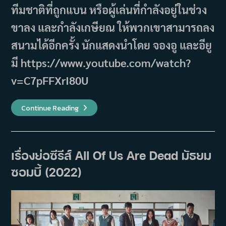
ทีมชาติที่ถูกแบน หรือผู้เล่นที่กำลังอยู่ในช่วง
ขาลง และกำลังเกษียณ ให้พวกเขาสามารถลง
สนามได้อีกครั้ง นักแสดงนำโดย จองอู และอียู
มี https://www.youtube.com/watch?
v=C7pFFXrI80U
เรื่อง
Continue Reading
ย่อ
ซี
รีส์
Mental
Coach
Jegal
เรื่องย่อซีรีส์ All Of Us Are Dead มัธยม
(2022)
ซอมบี้ (2022)