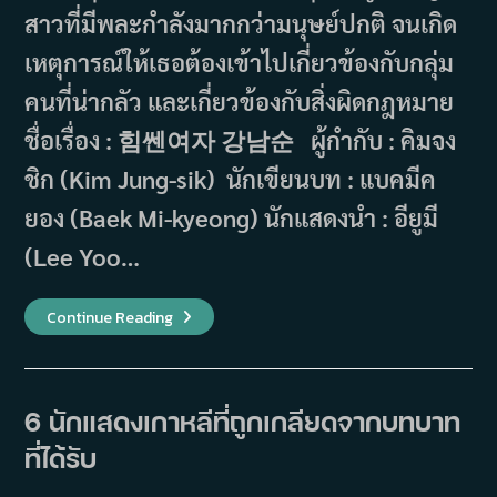
สาวที่มีพละกำลังมากกว่ามนุษย์ปกติ จนเกิด
เหตุการณ์ให้เธอต้องเข้าไปเกี่ยวข้องกับกลุ่ม
คนที่น่ากลัว และเกี่ยวข้องกับสิ่งผิดกฎหมาย
ชื่อเรื่อง : 힘쎈여자 강남순 ผู้กำกับ : คิมจง
ชิก (Kim Jung-sik) นักเขียนบท : แบคมีค
ยอง (Baek Mi-kyeong) นักแสดงนำ : อียูมี
(Lee Yoo…
เรื่อง
Continue Reading
ย่อ
ซี
รีส์
Strong
Girl
Nam
6 นักแสดงเกาหลีที่ถูกเกลียดจากบทบาท
Soon
สาว
ที่ได้รับ
น้อย
จอม
พลัง