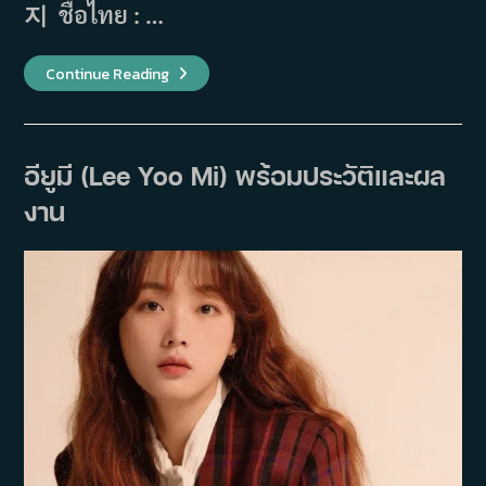
지 ชื่อไทย : …
เรื่อง
Continue Reading
ย่อ
ภาพยนตร์
No
Heaven,
But
Love
อียูมี (Lee Yoo Mi) พร้อมประวัติและผล
(2024)
งาน