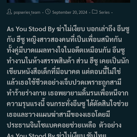
Post
Post
Post
popseries_team
September 20, 2024
Series
author:
published:
category:
As You Stood By ฆ่าไม่เงียบ บอกเล่าถึง อึนซู
กับ ฮีซู หญิงสาวสองคนที่เป็นเพื่อนสนิทกัน
ทั้งคู่มีบาดแผลทางใจในอดีตเหมือนกัน อึนซู
ทำงานในห้างสรรพสินค้า ส่วน ฮีซู เคยเป็นนัก
เขียนหนังสือเด็กที่มีอนาคต แต่ตอนนี้ไม่ใช่
แล้วเธอใช้ชีวตอย่างเจ็บปวดเพราะถูกสามี
ทำร้ายร่างกาย เธอพยายามดิ้นรนเพื่อหนีจาก
ความรุนแรงนี้ จนกระทั่งอึนซู ได้ตัดสินใจช่วย
เธอและวางแผนฆ่าสามีของงเธอโดยมี
ประธานจินโซแบคคอยช่วยเหลือ ตัวอย่าง
As You Stood By ฆ่าไม่เงียบ ซับไทย