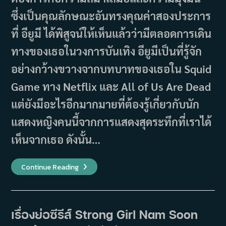
ซึ่งเป็นคุณลักษณะอันทรงคุณค่าสองประการ
ที่ อียูมี ได้พิสูจน์ให้เห็นแล้วว่ามีตลอดการเดิน
ทางของเธอในวงการบันเทิง อียูมีเป็นที่รู้จัก
อย่างกว้างขวางจากบทบาทของเธอใน Squid
Game ทาง Netflix และ All of Us Are Dead
แต่ยังมีอะไรอีกมากมายที่ต้องรู้เกี่ยวกับนัก
แสดงหญิงคนนี้จากการแสดงสุดระทึกที่เราได้
เห็นจากเธอ ดังนั้น…
อี
Continue Reading
ยูมี
(Lee
Yoo
Mi)
พร้อม
ประวัติ
เรื่องย่อซีรีส์ Strong Girl Nam Soon
และ
ผล