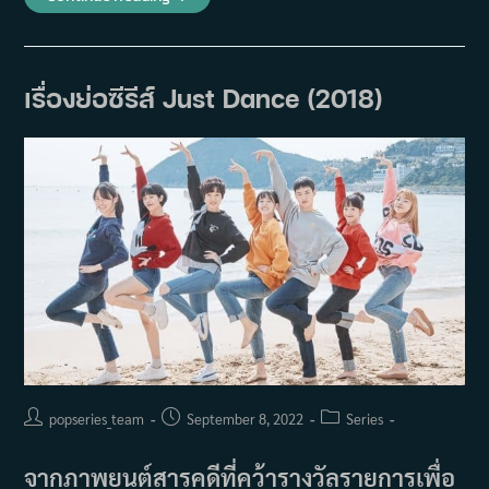
นัก
แสดง
เกาหลี
ที่
ถูก
เกลียด
เรื่องย่อซีรีส์ Just Dance (2018)
จาก
บทบาท
ที่
ได้
รับ
Post
Post
Post
popseries_team
September 8, 2022
Series
author:
published:
category:
จากภาพยนต์สารคดีที่คว้ารางวัลรายการเพื่อ