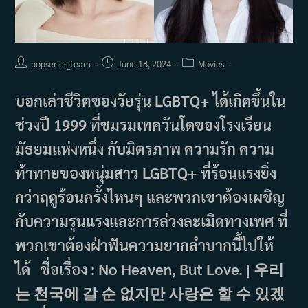
Post
Post
Post
popseries_team
June 18, 2024
Movies
author:
published:
category:
บอกเล่าชีวิตของวัยรุ่น LGBTQ+ ได้เกิดขึ้นใน
ช่วงปี 1999 ที่ชมรมเทควันโดของโรงเรียน
มัธยมแห่งหนึ่ง กับมิตรภาพ ความรัก ความ
ท้าทายของหนุ่มสาว LGBTQ+ ที่ร้อนแรงยิ่ง
กว่าฤดูร้อนครั้งไหนๆ และพวกเขาต้องเผชิญ
กับความรุนแรงและการล่วงละเมิดทางเพศ ที่
พวกเขาต้องฝ่าฟันความยากลำบากนี้ไปให้
ได้ ชื่อเรื่อง : No Heaven, But Love. | 우리
는 천국에 갈 순 없지만 사랑은 할 수 있겠