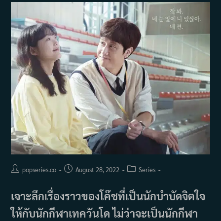
Post
Post
Post
popseries.co
August 28, 2022
Series
author:
published:
category:
เจาะลึกเรื่องราวของโค๊ชที่เป็นนักบำบัดจิตใจ
ให้กับนักกีฬาเทควันโด ไม่ว่าจะเป็นนักกีฬา