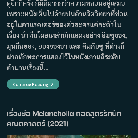
ดูอีกกี่ครั้ง ก็มีดีมากกว่าความหลอนอยู่เสมอ
เพราะหนังเต็มไปด้วยปมด้านจิตวิทยาที่ซ่อน
อยู่ในคาแรคเตอร์ของตัวละครแต่ละตัวใน
เรื่อง นำทีมโดยเหล่านักแสดงอย่าง อิมซูจอง,
มุนกึนยอง, ยองจองอา และ คิมกับซู ที่ต่างก็
ฝากทักษะการแสดงไว้ในหนังเกาหลีระดับ
ตำนานเรื่องนี้…
เรื่อง
Continue Reading
ย่อ
ภาพยนตร์
A
Tale
Of
Two
เรื่องย่อ Melancholia ถอดสูตรรักนัก
Sisters
ตู้
คณิตศาสตร์ (2021)
ซ่อน
ผี
(2003)