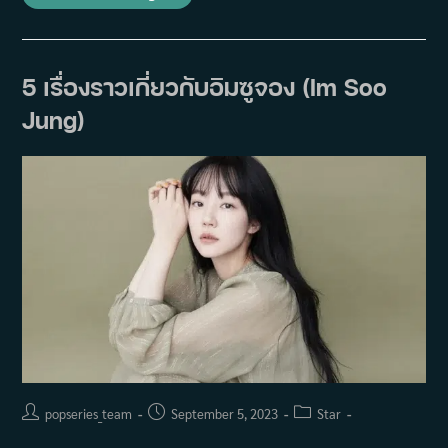
ย่อ
ภาพยนตร์
Single
In
Seoul
(2023)
5 เรื่องราวเกี่ยวกับอิมซูจอง (Im Soo
Jung)
Post
Post
Post
popseries_team
September 5, 2023
Star
author:
published:
category: