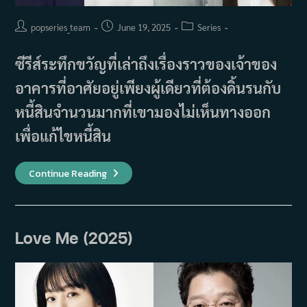
Post
Post
Post
popseries_team
June 19, 2025
Series
author:
published:
category:
ซีรีส์ระทึกขวัญที่เล่าถึงเรื่องราวของเจ้าของ
อาคารที่อาศัยอยู่เพียงผู้เดียวที่ต้องดิ้นรนกับ
หนี้สินจำนวนมากที่เขามองไม่เห็นทางออก
เพื่อแก้ไขหนี้สิน
เรื่อง
Continue Reading
ย่อ
ซี
รีส์
How
To
Become
Love Me (2025)
A
Building
Owner
In
Korea
(2025)