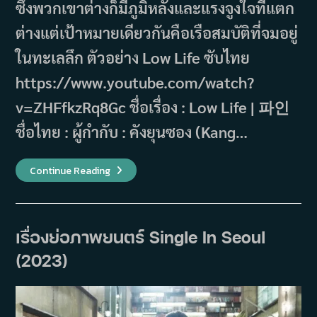
ซึ่งพวกเขาต่างก็มีภูมิหลังและแรงจูงใจที่แตก
ต่างแต่เป้าหมายเดียวกันคือเรือสมบัติที่จมอยู่
ในทะเลลึก ตัวอย่าง Low Life ซับไทย
https://www.youtube.com/watch?
v=ZHFfkzRq8Gc ชื่อเรื่อง : Low Life | 파인
ชื่อไทย : ผู้กำกับ : คังยุนซอง (Kang…
เรื่อง
Continue Reading
ย่อ
ซี
รีส์
Low
Life
(2025)
เรื่องย่อภาพยนตร์ Single In Seoul
(2023)