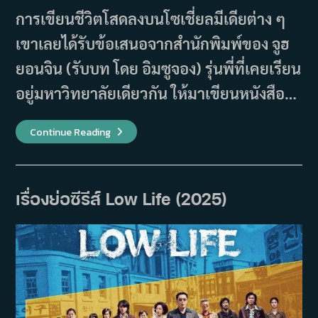
การเขียนชีวิตโสดลงบนโซเชี่ยลมีเดียต่าง ๆ
เขาเลยได้รับข้อเสนอจากสำนักพิมพ์ของ จูฮ
ยอนจิน (รับบท โดย อิมซูจอง) รุ่นพี่ที่เคยเรียน
อยู่มหาวิทยาลัยเดียวกัน ให้มาเขียนหนังสือ…
รีวิว
Continue Reading
Single
In
Seoul
(2023)
–
“รัก
เรื่องย่อซีรีส์ Low Life (2025)
แรก”
ของ
เรา
เหมือน
กัน
หรือ
ไม่?