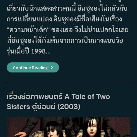
เกี่ยวกับนักแสดงสาวคนนี้ อิมซูจองไม่กลัวกับ
การเปลี่ยนแปลง อิมซูจองมีชื่อเสียงในเรื่อง
"ความหน้าเด็ก" ของเธอ จึงไม่น่าแปลกใจเลย
ที่อิมซูจองได้เริ่มต้นจากการเป็นนางแบบวัย
รุ่นเมื่อปี 1998…
5
Continue Reading
เรื่อง
ราว
เกี่ยว
กับ
อิม
ซู
เรื่องย่อภาพยนตร์ A Tale of Two
จอง
(Im
Sisters ตู้ซ่อนผี (2003)
Soo
Jung)