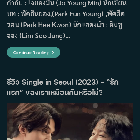
กำกับ : โจยองมิน (Jo Young Min) นักเขียน
บท : พัคอึนยอง,(Park Eun Young) ,พัคฮีค
วอน (Park Hee Kwon) นักแสดงนำ : อิมซู
จอง (Lim Soo Jung)…
Love
Continue Reading
Me
(2025)
รีวิว Single in Seoul (2023) – “รัก
แรก” ของเราเหมือนกันหรือไม่?