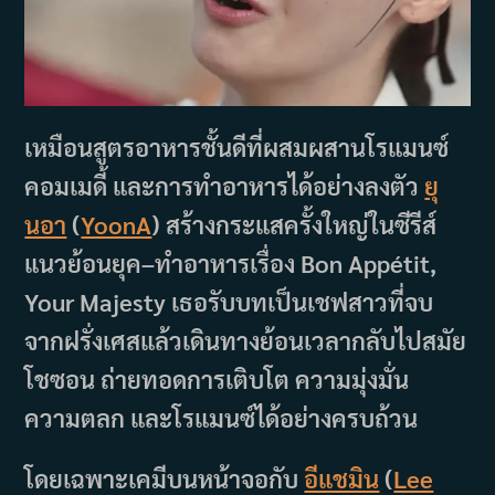
เหมือนสูตรอาหารชั้นดีที่ผสมผสานโรแมนซ์
คอมเมดี้ และการทำอาหารได้อย่างลงตัว
ยุ
นอา
(
YoonA
) สร้างกระแสครั้งใหญ่ในซีรีส์
แนวย้อนยุค–ทำอาหารเรื่อง Bon Appétit,
Your Majesty เธอรับบทเป็นเชฟสาวที่จบ
จากฝรั่งเศสแล้วเดินทางย้อนเวลากลับไปสมัย
โชซอน ถ่ายทอดการเติบโต ความมุ่งมั่น
ความตลก และโรแมนซ์ได้อย่างครบถ้วน
โดยเฉพาะเคมีบนหน้าจอกับ
อีแชมิน
(
Lee