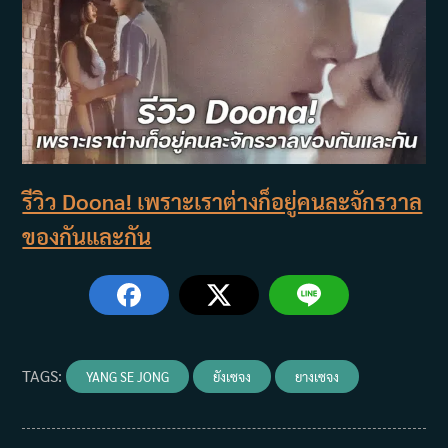
รีวิว Doona! เพราะเราต่างก็อยู่คนละจักรวาล
ของกันและกัน
TAGS
:
YANG SE JONG
ยังเซจง
ยางเซจง