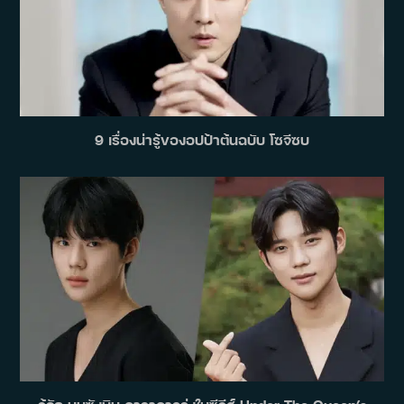
9 เรื่องน่ารู้ของอปป้าต้นฉบับ โซจีซบ