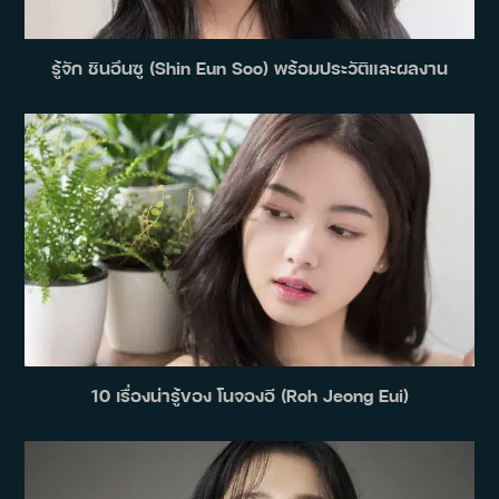
รู้จัก ชินอึนซู (Shin Eun Soo) พร้อมประวัติและผลงาน
10 เรื่องน่ารู้ของ โนจองอี (Roh Jeong Eui)