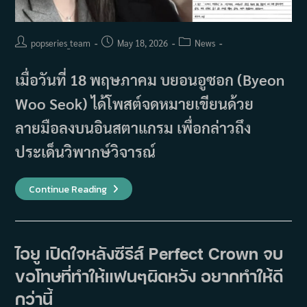
Post
Post
Post
popseries_team
May 18, 2026
News
author:
published:
category:
เมื่อวันที่ 18 พฤษภาคม บยอนอูซอก (Byeon
Woo Seok) ได้โพสต์จดหมายเขียนด้วย
ลายมือลงบนอินสตาแกรม เพื่อกล่าวถึง
ประเด็นวิพากษ์วิจารณ์
บ
Continue Reading
ยอน
อู
ซอก
ออก
มา
ขอโทษ
ไอยู เปิดใจหลังซีรีส์ Perfect Crown จบ
ร่วม
กับ
ขอโทษที่ทำให้แฟนๆผิดหวัง อยากทำให้ดี
ไอยู
ท่ามกลาง
กระ
กว่านี้
แส