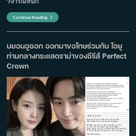
วิจารณ์หนัก
ผู้
Continue Reading
กำกับ
Perfect
Crown
ขอโทษ
ไอยู
และ
บยอนอูซอก ออกมาขอโทษร่วมกับ ไอยู
บ
ยอน
ท่ามกลางกระแสดราม่าของซีรีส์ Perfect
อู
ซอก
ท่ามกลาง
Crown
กระ
แส
ดราม่า
ประวัติศาสตร์
บิดเบือน