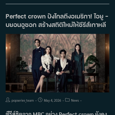
ตอน
จบ
อัน
แสน
Perfect crown ปังไกลถึงอเมริกา! ไอยู –
เศร้า
ของ
บยอนอูซอก สร้างสถิติใหม่ให้ซีรีส์เกาหลี
Moon
Lovers
ผ่าน
ซี
รีส์
เรื่อง
ใหม่
Perfect
Crown
Post
Post
Post
popseries_team
May 4, 2026
News
author:
published:
category:
ซีรีส์ฮิตจาก MBC อย่าง Perfect crown ยังคง