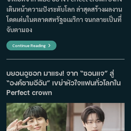
เดินหน้าความปังระดับโลก ล่าสุดสร้างผลงาน
โดดเด่นในตลาดสหรัฐอเมริกา จนกลายเป็นที่
จับตามอง
Perfect
Continue Reading
Crown
ปัง
ไกล
ถึง
อเมริกา!
ไอยู
บยอนอูซอก มาแรง! จาก “ซอนแจ” สู่
–
บ
“องค์ชายอีอัน” เขย่าหัวใจแฟนทั่วโลกใน
ยอน
อู
ซอก
Perfect crown
สร้าง
สถิติ
ใหม่
ให้
ซี
รีส์
เกาหลี