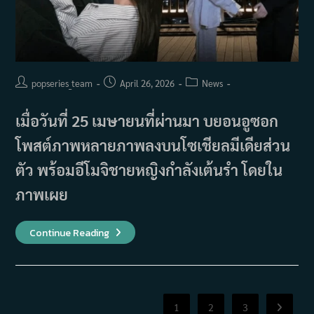
Post
Post
Post
popseries_team
April 26, 2026
News
author:
published:
category:
เมื่อวันที่ 25 เมษายนที่ผ่านมา บยอนอูซอก
โพสต์ภาพหลายภาพลงบนโซเชียลมีเดียส่วน
ตัว พร้อมอีโมจิชายหญิงกำลังเต้นรำ โดยใน
ภาพเผย
บ
Continue Reading
ยอน
อู
ซอก
และ
ไอยู
ทำ
แฟนๆ
1
2
3
Go to th
ใจ