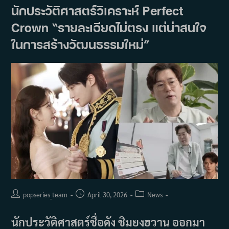
จาก
นักประวัติศาสตร์วิเคราะห์ Perfect
“ซอน
แจ”
Crown “รายละเอียดไม่ตรง แต่น่าสนใจ
สู่
“องค์
ชาย
ในการสร้างวัฒนธรรมใหม่”
อี
อัน”
เขย่า
หัวใจ
แฟน
ทั่ว
โลก
ใน
Perfect
Crown
Post
Post
Post
popseries_team
April 30, 2026
News
author:
published:
category:
นักประวัติศาสตร์ชื่อดัง ชิมยงฮวาน ออกมา