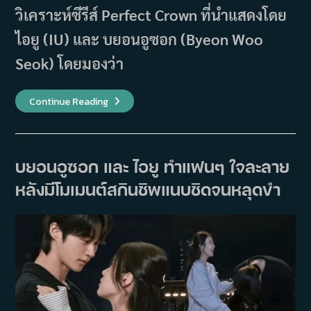
วิเคราะห์ซีรีส์ Perfect Crown ที่นำแสดงโดย
ไอยู (IU) และ บยอนอูซอก (Byeon Woo
Seok) โดยมองว่า
นัก
Continue Reading
ประวัติศาสตร์
วิเคราะห์
Perfect
Crown
“ราย
ละเอียด
บยอนอูซอก และ ไอยู ทำแฟนๆ ใจละลาย
ไม่
ตรง
หลังมีโมเมนต์สกินชิพแนบชิดจนหลุดขำ
แต่
น่า
สนใจ
ใน
การ
สร้าง
วัฒนธรรม
ใหม่”