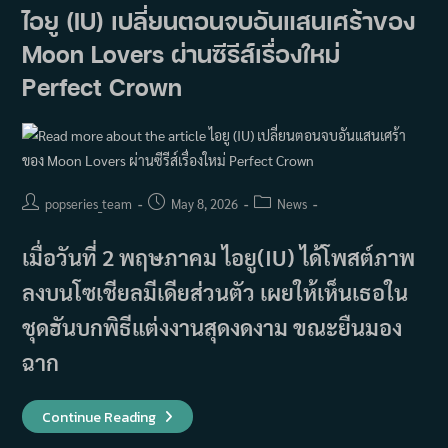
ทั้ง
ไอยู (IU) เปลี่ยนตอนจบอันแสนเศร้าของ
อธิษฐาน
ให้
Moon Lovers ผ่านซีรีส์เรื่องใหม่
ประสบ
ความ
สำเร็จ
Perfect Crown
กับ
บท
พระ
พันปี
ใน
Perfect
Crown
Post
Post
Post
popseries_team
May 8, 2026
News
author:
published:
category:
เมื่อวันที่ 2 พฤษภาคม ไอยู(IU) ได้โพสต์ภาพ
ลงบนโซเชียลมีเดียส่วนตัว เผยให้เห็นเธอใน
ชุดฮันบกพิธีแต่งงานสุดงดงาม ขณะยืนมอง
ฉาก
ไอยู
Continue Reading
(IU)
เปลี่ยน