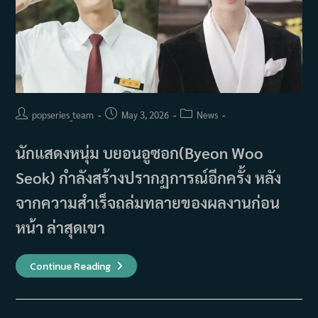
Post
Post
Post
popseries_team
May 3, 2026
News
author:
published:
category:
นักแสดงหนุ่ม บยอนอูซอก(Byeon Woo
Seok) กำลังสร้างปรากฏการณ์อีกครั้ง หลัง
จากความสำเร็จถล่มทลายของผลงานก่อน
หน้า ล่าสุดเขา
บ
Continue Reading
ยอน
อู
ซอก
มา
แรง!