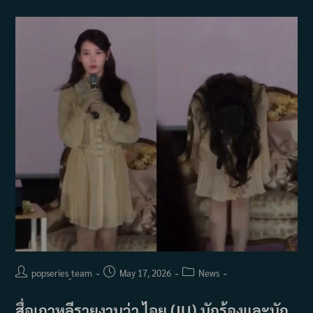
ดราม่า
ของ
ซี
รีส์
Perfect
Crown
Post
Post
Post
popseries_team
May 17, 2026
News
author:
published:
category:
สื่อเกาหลีรายงานว่า ไอยู (IU) นักร้องและนัก