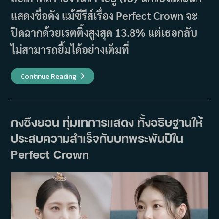
แสดงชื่อดัง แม้ซีรีส์เรื่อง Perfect Crown จะ
ปิดฉากด้วยเรตติ้งสูงสุด 13.8% แต่เธอกลับ
ไม่สามารถยิ้มได้อย่างเต็มที่
ไอยู
Continue Reading
เปิด
ใจ
หลัง
ซี
รีส์
Perfect
กงซึงยอน ทุ่มเทการแสดง ทั้งอธิษฐานให้
Crown
จบ
ประสบความสำเร็จกับบทพระพันปีใน
ขอโทษ
ที่
ทำ
Perfect Crown
ให้
แฟนๆ
ผิด
หวัง
อยาก
ทำให้
ดี
กว่า
นี้