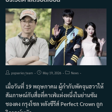
เกาหลีใต้
มี
ผู้
ลงชื่อ
สนับสนุน
เกิน
50,000
คน
แล้ว!
Post
Post
Post
popseries_team
May 19, 2026
News
author:
published:
category:
เมื่อวันที่ 19 พฤษภาคม ผู้กำกับพัคจุนฮวาให้
สัมภาษณ์กับสื่อที่คาเฟ่แห่งหนึ่งในย่านซัม
ชองดง กรุงโซล หลังซีรีส์ Perfect Crown ถูก