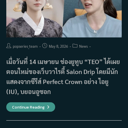
Post
Post
Post
popseries_team
May 8, 2026
News
author:
published:
category:
เมื่อวันที่ 14 เมษายน ช่องยูทูบ “TEO” ได้เผย
ตอนใหม่ของเว็บวาไรตี้ Salon Drip โดยมีนัก
แสดงจากซีรีส์ Perfect Crown อย่าง ไอยู
(IU), บยอนอูซอก
กง
Continue Reading
ซึง
ยอน
ทุ่มเท
การ
แสดง